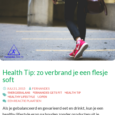
Health Tip: zo verbrand je een flesje
soft
JULI 21, 2015
FERNANDES
ENERGIEBALANS
FERNANDES GETS FIT
HEALTH TIP
HEALTHY LIFESTYLE
LOPEN
EEN REACTIE PLAATSEN
Als je gebalanceerd en gevarieerd eet en drinkt, kun je een
healthy lifestyle erop na houden zonder producten uit je