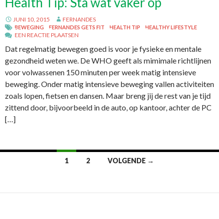
Health Tip: Sta wat vaker op
JUNI 10, 2015
FERNANDES
BEWEGING
FERNANDES GETS FIT
HEALTH TIP
HEALTHY LIFESTYLE
EEN REACTIE PLAATSEN
Dat regelmatig bewegen goed is voor je fysieke en mentale
gezondheid weten we. De WHO geeft als mimimale richtlijnen
voor volwassenen 150 minuten per week matig intensieve
beweging. Onder matig intensieve beweging vallen activiteiten
zoals lopen, fietsen en dansen. Maar breng jij de rest van je tijd
zittend door, bijvoorbeeld in de auto, op kantoor, achter de PC
[…]
1
2
VOLGENDE →
Berichtennavigatie