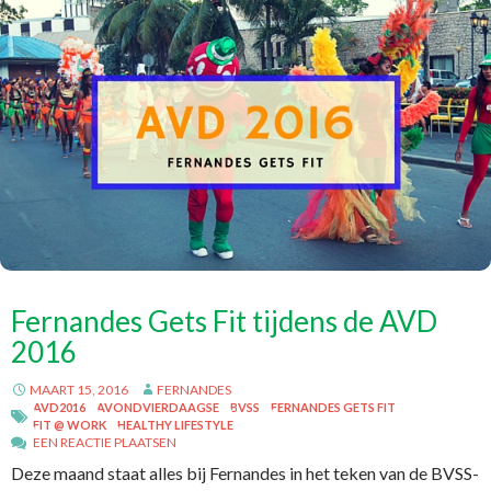
Fernandes Gets Fit tijdens de AVD
2016
MAART 15, 2016
FERNANDES
AVD2016
AVONDVIERDAAGSE
BVSS
FERNANDES GETS FIT
FIT @ WORK
HEALTHY LIFESTYLE
EEN REACTIE PLAATSEN
Deze maand staat alles bij Fernandes in het teken van de BVSS-