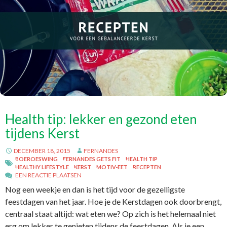
Health tip: lekker en gezond eten
tijdens Kerst
DECEMBER 18, 2015
FERNANDES
BOEROESWING
FERNANDES GETS FIT
HEALTH TIP
HEALTHY LIFESTYLE
KERST
MOTIV-EET
RECEPTEN
EEN REACTIE PLAATSEN
Nog een weekje en dan is het tijd voor de gezelligste
feestdagen van het jaar. Hoe je de Kerstdagen ook doorbrengt,
centraal staat altijd: wat eten we? Op zich is het helemaal niet
erg om lekker te genieten tijdens de feestdagen. Als je een