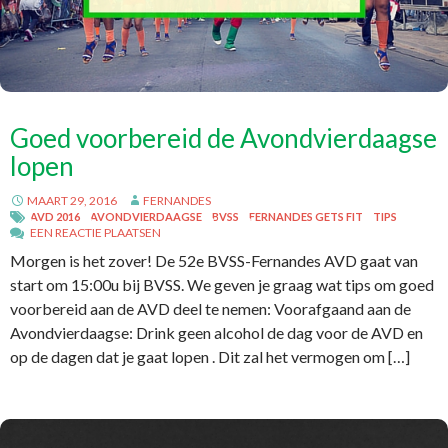
Goed voorbereid de Avondvierdaagse
lopen
MAART 29, 2016
FERNANDES
AVD 2016
AVONDVIERDAAGSE
BVSS
FERNANDES GETS FIT
TIPS
EEN REACTIE PLAATSEN
Morgen is het zover! De 52e BVSS-Fernandes AVD gaat van
start om 15:00u bij BVSS. We geven je graag wat tips om goed
voorbereid aan de AVD deel te nemen: Voorafgaand aan de
Avondvierdaagse: Drink geen alcohol de dag voor de AVD en
op de dagen dat je gaat lopen . Dit zal het vermogen om […]