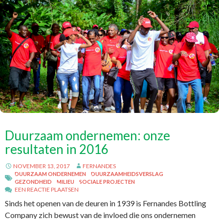
Duurzaam ondernemen: onze
resultaten in 2016
NOVEMBER 13, 2017
FERNANDES
DUURZAAM ONDERNEMEN
DUURZAAMHEIDSVERSLAG
GEZONDHEID
MILIEU
SOCIALE PROJECTEN
EEN REACTIE PLAATSEN
Sinds het openen van de deuren in 1939 is Fernandes Bottling
Company zich bewust van de invloed die ons ondernemen