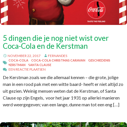
5 dingen die je nog niet wist over
Coca-Cola en de Kerstman
NOVEMBER 22, 2017
FERNANDES
COCA-COLA
COCA-COLA CHRISTMAS CARAVAN
GESCHIEDENIS
KERSTMAN
SANTA CLAUSE
EEN REACTIE PLAATSEN
De Kerstman zoals we die allemaal kennen – die grote, jolige
man in een rood pak met een witte baard- heeft er niet altijd zo
uit gezien. Weinig mensen weten dat de Kerstman, of Santa
Clause op zijn Engels, voor het jaar 1931 op allerlei manieren
werd weergegeven; van een lange, dunne man tot een eng […]