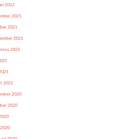
ari 2022
ember 2021
ber 2021
tember 2021
stus 2021
2021
 2021
t 2021
ember 2020
ber 2020
 2020
l 2020
uari 2020