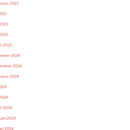
stus 2025
2025
 2025
2025
t 2025
ember 2024
tember 2024
stus 2024
2024
 2024
t 2024
uari 2024
ari 2024