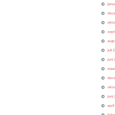
janu
dec
okto
sep
augu
juli 
juni
maar
dec
okto
juni
apri
febr