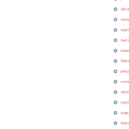
dec
nov
sep
mei 
maar
febr
janu
nov
okto
sep
augu
febr