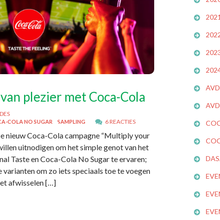
202
202
202
202
AVD
an plezier met Coca-Cola
AVD
DES
6 REACTIES
A-COLA NO SUGAR
SAMPLING
COC
ze nieuw Coca-Cola campagne “Multiply your
COC
illen uitnodigen om het simple genot van het
nal Taste en Coca-Cola No Sugar te ervaren;
DAS
e varianten om zo iets speciaals toe te voegen
EVE
et afwisselen […]
EVE
EVE