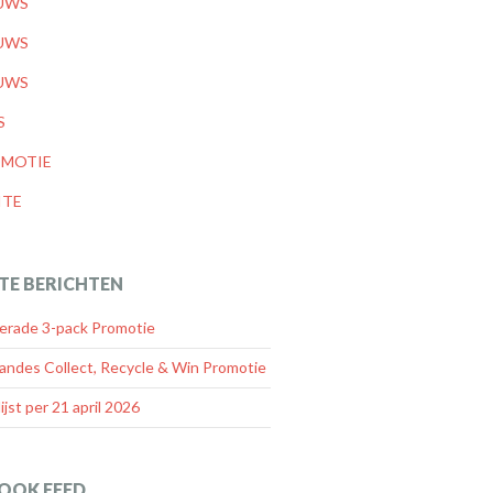
UWS
UWS
UWS
S
MOTIE
ITE
TE BERICHTEN
rade 3-pack Promotie
andes Collect, Recycle & Win Promotie
lijst per 21 april 2026
OOK FEED