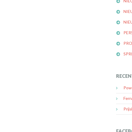
NIE
NIE
NIE
PER
PRO
SPR
RECEN
Powe
Fern
Prijs
FACEB