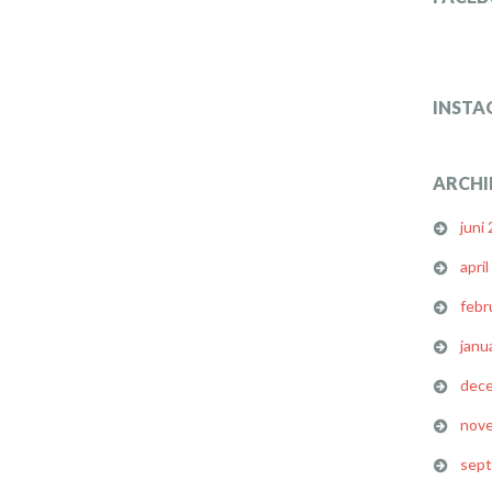
INSTA
ARCHI
juni
apri
febr
janu
dec
nov
sep