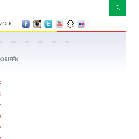
Zoeken
RZOEK
ORIEËN
4
5
6
7
8
9
0