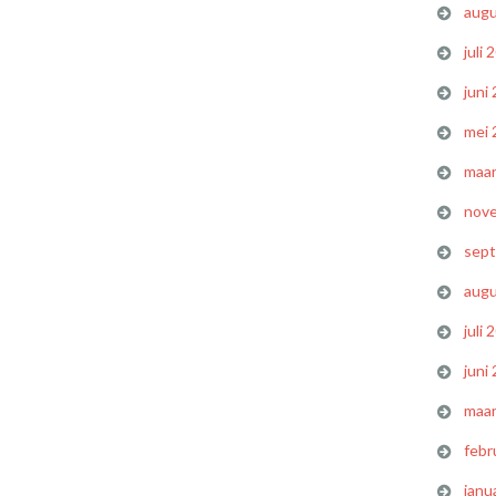
augu
juli 
juni
mei 
maar
nov
sep
augu
juli 
juni
maar
febr
janu