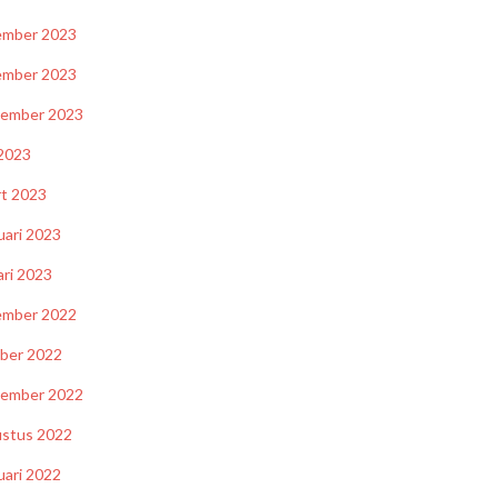
ember 2023
ember 2023
tember 2023
2023
t 2023
uari 2023
ari 2023
ember 2022
ber 2022
tember 2022
stus 2022
uari 2022