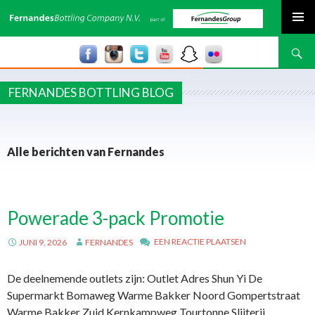
SPRING NAAR INHOUD
Zoeken
FERNANDES BOTTLING BLOG
Alle berichten van Fernandes
Powerade 3-pack Promotie
EEN REACTIE PLAATSEN
JUNI 9, 2026
FERNANDES
De deelnemende outlets zijn: Outlet Adres Shun Yi De
Supermarkt Bomaweg Warme Bakker Noord Gompertstraat
Warme Bakker Zuid Kernkampweg Tourtonne Slijterij