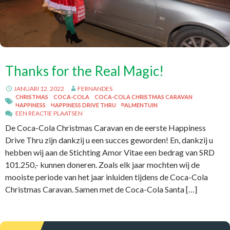
Thanks for the Real Magic!
JANUARI 12, 2022
FERNANDES
CHRISTMAS
COCA-COLA
COCA-COLA CHRISTMAS CARAVAN
HAPPINESS
HAPPINESS DRIVE THRU
PALMENTUIN
EEN REACTIE PLAATSEN
De Coca-Cola Christmas Caravan en de eerste Happiness
Drive Thru zijn dankzij u een succes geworden! En, dankzij u
hebben wij aan de Stichting Amor Vitae een bedrag van SRD
101.250,- kunnen doneren. Zoals elk jaar mochten wij de
mooiste periode van het jaar inluiden tijdens de Coca-Cola
Christmas Caravan. Samen met de Coca-Cola Santa […]