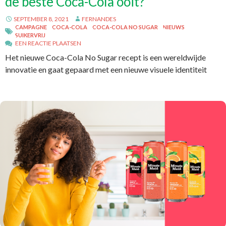
de beste Coca-Cola ooit?
SEPTEMBER 8, 2021
FERNANDES
CAMPAGNE
COCA-COLA
COCA-COLA NO SUGAR
NIEUWS
SUIKERVRIJ
EEN REACTIE PLAATSEN
Het nieuwe Coca-Cola No Sugar recept is een wereldwijde
innovatie en gaat gepaard met een nieuwe visuele identiteit