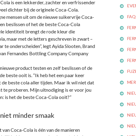
Cola is een lekkerder, zachter en verfrissender
EVE
veel dichter bij de originele Coca-Cola.
e mensen uit om de nieuwe suikervrije Coca-
FAQ
nen beslissen of het de beste Coca-Cola
FER
ele identiteit brengt de rode kleur die
a, maar met de letters geschreven in zwart –
FER
 te onderscheiden”, legt Ayida Slooten, Brand
FER
van Fernandes Bottling Company Company
FER
 nieuwe product testen en zelf beslissen of de
FUZ
 beste ooit is. “Ik heb het een paar keer
de beste cola aller tijden. Maar ik wil niet dat
MER
t te proberen. Mijn uitnodiging is er voor jou
NIE
: is het de beste Coca-Cola ooit?”
NIE
 niet minder smaak
NIE
NIE
t van Coca-Cola is één van de manieren