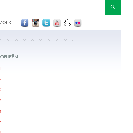
Zoeken
RZOEK
ORIEËN
4
5
6
7
8
9
0