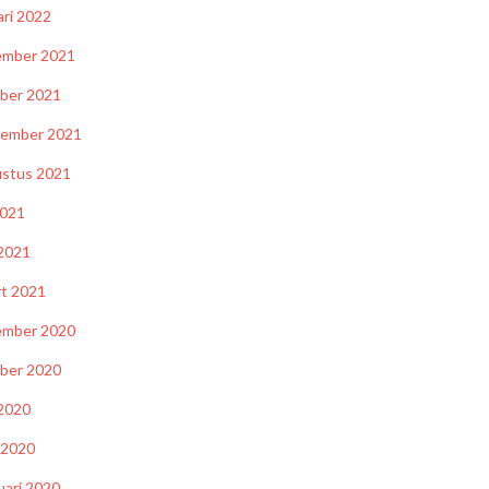
ari 2022
ember 2021
ber 2021
tember 2021
stus 2021
2021
 2021
t 2021
ember 2020
ber 2020
 2020
l 2020
uari 2020