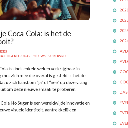
202
202
202
e Coca-Cola: is het de
ooit?
202
AVD
NDES
A-COLA NO SUGAR
NIEUWS
SUIKERVRIJ
AVD
ola is sinds enkele weken verkrijgbaar in
COC
met zich mee die overal is gesteld: is het de
t u zich haast om “ja” of “nee” op deze vraag
COC
u uit om deze nieuwe smaak te proberen.
DAS
Cola No Sugar is een wereldwijde innovatie en
EVE
uwe visuele identiteit, aantrekkelijk en
EVE
EVE