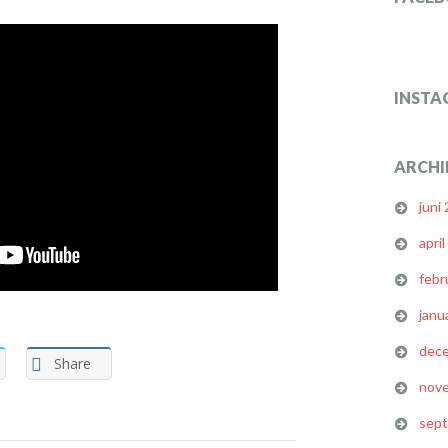
INSTA
ARCHI
juni
apri
febr
janu
dec
Share
nov
sep