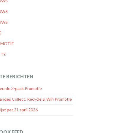
UWS
UWS
UWS
S
MOTIE
ITE
TE BERICHTEN
rade 3-pack Promotie
andes Collect, Recycle & Win Promotie
lijst per 21 april 2026
OOK FEED