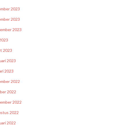
ember 2023
ember 2023
tember 2023
2023
t 2023
uari 2023
ari 2023
ember 2022
ber 2022
tember 2022
stus 2022
uari 2022