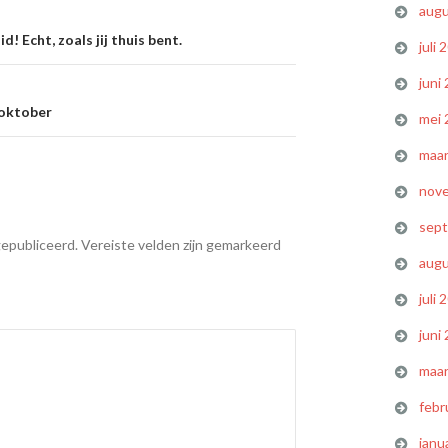
augu
ie
 Echt, zoals jij thuis bent.
juli 
juni
 oktober
mei 
maar
nov
sep
gepubliceerd.
Vereiste velden zijn gemarkeerd
augu
juli 
juni
maar
febr
janu