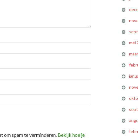
dec
nov
sep
mei 
maar
febr
janu
nov
okto
sep
augu
febr
et om spam te verminderen.
Bekijk hoe je