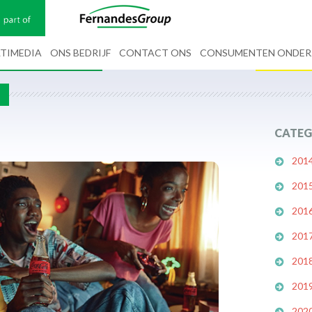
TIMEDIA
ONS BEDRIJF
CONTACT ONS
CONSUMENTEN ONDE
G
CATEG
201
201
201
201
201
201
202