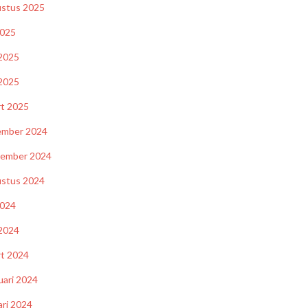
stus 2025
2025
 2025
2025
t 2025
ember 2024
tember 2024
stus 2024
2024
 2024
t 2024
uari 2024
ari 2024