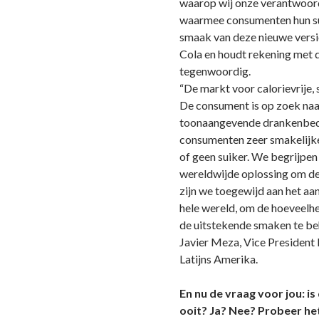
waarop wij onze verantwoord
waarmee consumenten hun s
smaak van deze nieuwe versie
Cola en houdt rekening met 
tegenwoordig.
“De markt voor calorievrije, 
De consument is op zoek naar
toonaangevende drankenbedr
consumenten zeer smakelijke
of geen suiker. We begrijpen
wereldwijde oplossing om d
zijn we toegewijd aan het aa
hele wereld, om de hoeveelhe
de uitstekende smaken te be
Javier Meza, Vice Presiden
Latijns Amerika.
En nu de vraag voor jou: i
ooit? Ja? Nee? Probeer he