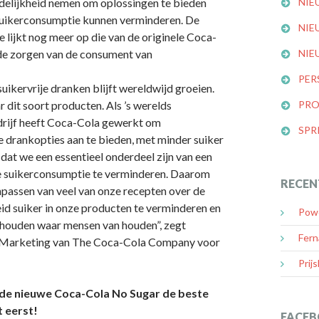
elijkheid nemen om oplossingen te bieden
NIE
uikerconsumptie kunnen verminderen. De
NIE
 lijkt nog meer op die van de originele Coca-
de zorgen van de consument van
NIE
PER
suikervrije dranken blijft wereldwijd groeien.
 dit soort producten. Als ’s werelds
PRO
ijf heeft Coca-Cola gewerkt om
SPR
 drankopties aan te bieden, met minder suiker
 dat we een essentieel onderdeel zijn van een
e suikerconsumptie te verminderen. Daarom
RECEN
npassen van veel van onze recepten over de
id suiker in onze producten te verminderen en
Powe
houden waar mensen van houden”, zegt
Fern
t Marketing van The Coca-Cola Company voor
Prijs
s de nieuwe Coca-Cola No Sugar de beste
t eerst!
FACEB