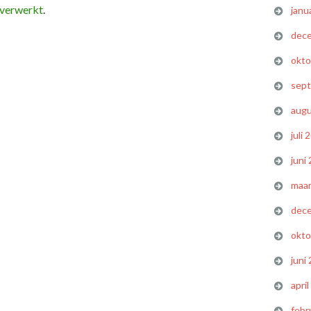
 verwerkt
.
janu
dec
okto
sep
augu
juli 
juni
maar
dec
okto
juni
apri
febr