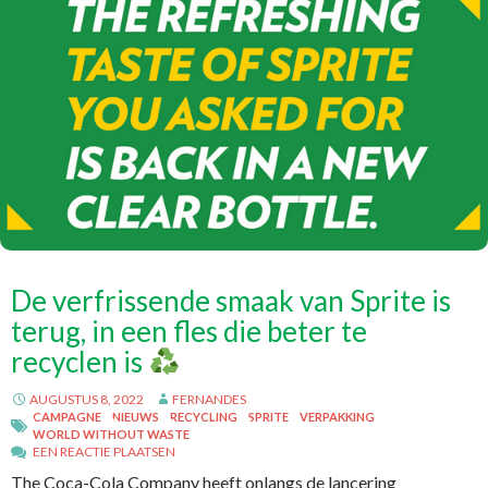
De verfrissende smaak van Sprite is
terug, in een fles die beter te
recyclen is
AUGUSTUS 8, 2022
FERNANDES
CAMPAGNE
NIEUWS
RECYCLING
SPRITE
VERPAKKING
WORLD WITHOUT WASTE
EEN REACTIE PLAATSEN
The Coca-Cola Company heeft onlangs de lancering