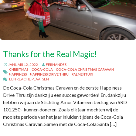
Thanks for the Real Magic!
JANUARI 12, 2022
FERNANDES
CHRISTMAS
COCA-COLA
COCA-COLA CHRISTMAS CARAVAN
HAPPINESS
HAPPINESS DRIVE THRU
PALMENTUIN
EEN REACTIE PLAATSEN
De Coca-Cola Christmas Caravan en de eerste Happiness
Drive Thru zijn dankzij u een succes geworden! En, dankzij u
hebben wij aan de Stichting Amor Vitae een bedrag van SRD
101.250,- kunnen doneren. Zoals elk jaar mochten wij de
mooiste periode van het jaar inluiden tijdens de Coca-Cola
Christmas Caravan. Samen met de Coca-Cola Santa […]