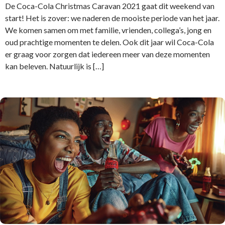
De Coca-Cola Christmas Caravan 2021 gaat dit weekend van
start! Het is zover: we naderen de mooiste periode van het jaar.
We komen samen om met familie, vrienden, collega’s, jong en
oud prachtige momenten te delen. Ook dit jaar wil Coca-Cola
er graag voor zorgen dat iedereen meer van deze momenten
kan beleven. Natuurlijk is […]