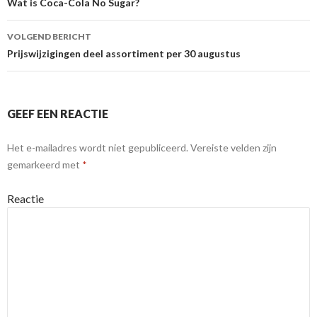
Berichtnavigatie
Wat is Coca-Cola No Sugar?
VOLGEND BERICHT
Prijswijzigingen deel assortiment per 30 augustus
GEEF EEN REACTIE
Het e-mailadres wordt niet gepubliceerd.
Vereiste velden zijn
gemarkeerd met
*
Reactie