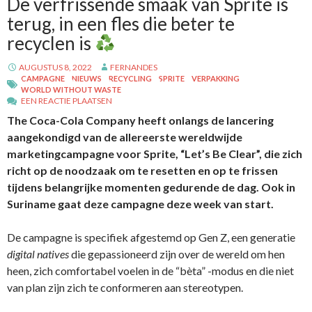
De verfrissende smaak van Sprite is
terug, in een fles die beter te
recyclen is
AUGUSTUS 8, 2022
FERNANDES
CAMPAGNE
NIEUWS
RECYCLING
SPRITE
VERPAKKING
WORLD WITHOUT WASTE
EEN REACTIE PLAATSEN
The Coca-Cola Company heeft onlangs de lancering
aangekondigd van de allereerste wereldwijde
marketingcampagne voor Sprite, “Let’s Be Clear”, die zich
richt op de noodzaak om te resetten en op te frissen
tijdens belangrijke momenten gedurende de dag. Ook in
Suriname gaat deze campagne deze week van start.
De campagne is specifiek afgestemd op Gen Z, een generatie
digital natives
die gepassioneerd zijn over de wereld om hen
heen, zich comfortabel voelen in de “bèta” -modus en die niet
van plan zijn zich te conformeren aan stereotypen.