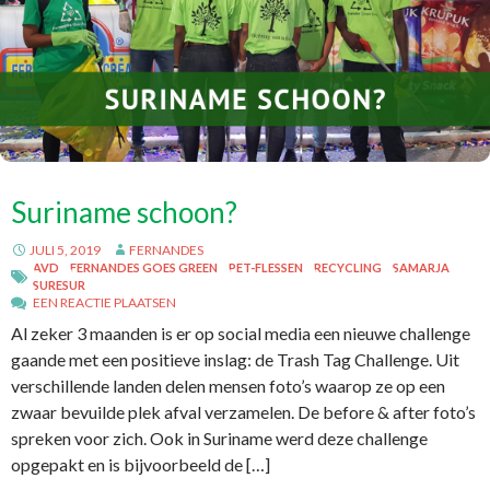
Suriname schoon?
JULI 5, 2019
FERNANDES
AVD
FERNANDES GOES GREEN
PET-FLESSEN
RECYCLING
SAMARJA
SURESUR
EEN REACTIE PLAATSEN
Al zeker 3 maanden is er op social media een nieuwe challenge
gaande met een positieve inslag: de Trash Tag Challenge. Uit
verschillende landen delen mensen foto’s waarop ze op een
zwaar bevuilde plek afval verzamelen. De before & after foto’s
spreken voor zich. Ook in Suriname werd deze challenge
opgepakt en is bijvoorbeeld de […]