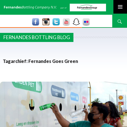
SPRING NAAR INHOUD
Zoeken
FERNANDES BOTTLING BLOG
Tagarchief: Fernandes Goes Green