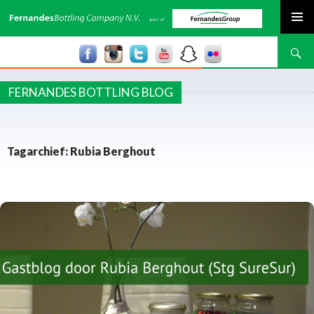
SPRING NAAR INHOUD
Zoeken
FERNANDES BOTTLING BLOG
Tagarchief: Rubia Berghout