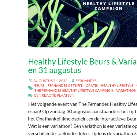
Healthy Lifestyle Beurs & Vari
en 31 augustus
AUGUSTUS 24, 2015
FERNANDES
BEURS
FERNANDES GETS FIT
GRATIS
HEALTHY LIFESTYLE
THE FERNANDES HEALTHY LIFESTYLE CAMPAIGN
VARIATHON
EEN REACTIE PLAATSEN
Het volgende event van The Fernandes Healthy Lif
eraan! Op zondag 30 augustus aanstaande is het tijd
het Onafhankelijkheidsplein, en de Interactieve Beur
Wat is een variathon? Een variathon is een variatie 
verschillende spelonderdelen. Tijdens de variathon z