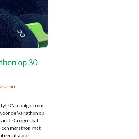
athon op 30
SPORTIEF
estyle Campaign komt
 voor de Variathon op
s in de Congreshal.
op een marathon, met
al een afstand