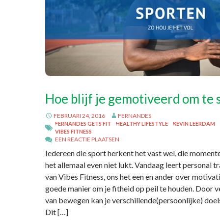
Hoe blijf je gemotiveerd om te
FEBRUARI 24, 2016
FERNANDES
FERNANDES GETS FIT
HEALTHY LIFESTYLE
KEVIN LEERDAM
VIBES FITNESS
EEN REACTIE PLAATSEN
Iedereen die sport herkent het vast wel, die moment
het allemaal even niet lukt. Vandaag leert personal t
van Vibes Fitness, ons het een en ander over motivat
goede manier om je fitheid op peil te houden. Door 
van bewegen kan je verschillende(persoonlijke) doel
Dit […]