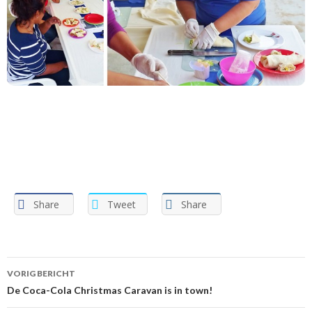
Share
Tweet
Share
VORIG BERICHT
Berichtnavigatie
De Coca-Cola Christmas Caravan is in town!