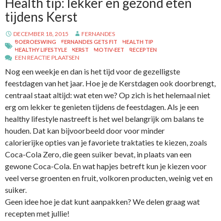
Health tip: lekker en gezond eten
tijdens Kerst
DECEMBER 18, 2015
FERNANDES
BOEROESWING
FERNANDES GETS FIT
HEALTH TIP
HEALTHY LIFESTYLE
KERST
MOTIV-EET
RECEPTEN
EEN REACTIE PLAATSEN
Nog een weekje en dan is het tijd voor de gezelligste
feestdagen van het jaar. Hoe je de Kerstdagen ook doorbrengt,
centraal staat altijd: wat eten we? Op zich is het helemaal niet
erg om lekker te genieten tijdens de feestdagen. Als je een
healthy lifestyle nastreeft is het wel belangrijk om balans te
houden. Dat kan bijvoorbeeld door voor minder
calorierijke opties van je favoriete traktaties te kiezen, zoals
Coca-Cola Zero, die geen suiker bevat, in plaats van een
gewone Coca-Cola. En wat hapjes betreft kun je kiezen voor
veel verse groenten en fruit, volkoren producten, weinig vet en
suiker.
Geen idee hoe je dat kunt aanpakken? We delen graag wat
recepten met jullie!