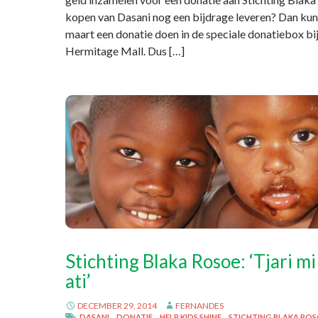
kopen van Dasani nog een bijdrage leveren? Dan kun 
maart een donatie doen in de speciale donatiebox bi
Hermitage Mall. Dus […]
Stichting Blaka Rosoe: ‘Tjari mi
ati’
DECEMBER 29, 2014
FERNANDES
DASANI
DONATIE
HELP KIDS SHINE
STICHTING BLAKA RO