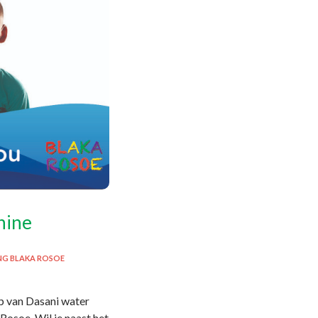
hine
NG BLAKA ROSOE
op van Dasani water
Rosoe. Wil je naast het