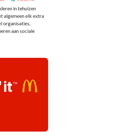
nderen in tehuizen
t algemeen elk extra
l organisaties,
oneren aan sociale