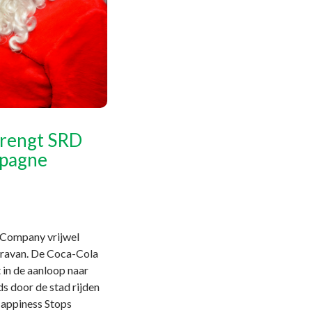
brengt SRD
mpagne
 Company vrijwel
aravan. De Coca-Cola
 in de aanloop naar
ds door de stad rijden
Happiness Stops