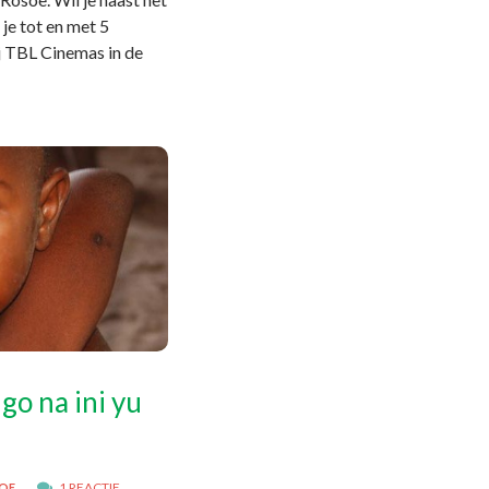
je tot en met 5
j TBL Cinemas in de
 go na ini yu
1 REACTIE
SOE