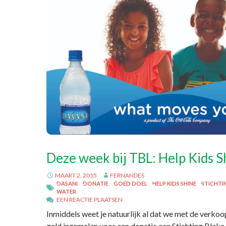
Deze week bij TBL: Help Kids S
MAART 2, 2015
FERNANDES
DASANI
DONATIE
GOED DOEL
HELP KIDS SHINE
STICHTI
WATER
EEN REACTIE PLAATSEN
Inmiddels weet je natuurlijk al dat we met de verko
geld inzamelen voor een donatie aan Stichting Blaka 