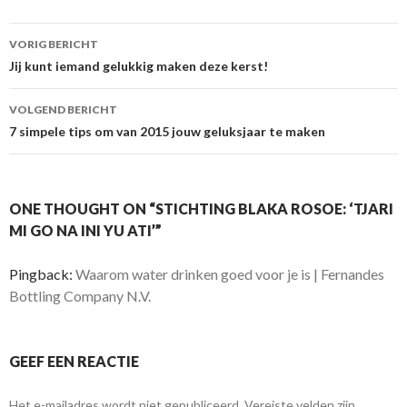
VORIG BERICHT
Berichtnavigatie
Jij kunt iemand gelukkig maken deze kerst!
VOLGEND BERICHT
7 simpele tips om van 2015 jouw geluksjaar te maken
ONE THOUGHT ON “STICHTING BLAKA ROSOE: ‘TJARI
MI GO NA INI YU ATI’”
Pingback:
Waarom water drinken goed voor je is | Fernandes
Bottling Company N.V.
GEEF EEN REACTIE
Het e-mailadres wordt niet gepubliceerd.
Vereiste velden zijn