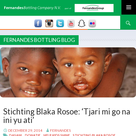
SPRING NAAR INHOUD
Zoeken
FERNANDES BOTTLING BLOG
Stichting Blaka Rosoe: ‘Tjari mi go na
ini yu ati’
DECEMBER 29, 2014
FERNANDES
DASANI
DONATIE
HELP KIDS SHINE
STICHTING BLAKA ROSOE