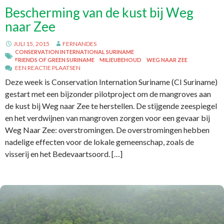
Bescherming van de kust bij Weg
naar Zee
JULI 15, 2015
FERNANDES
CONSERVATION INTERNATIONAL SURINAME
FRIENDS OF GREEN SURINAME
MILIEUBEHOUD
WEG NAAR ZEE
EEN REACTIE PLAATSEN
Deze week is Conservation Internation Suriname (CI Suriname)
gestart met een bijzonder pilotproject om de mangroves aan
de kust bij Weg naar Zee te herstellen. De stijgende zeespiegel
en het verdwijnen van mangroven zorgen voor een gevaar bij
Weg Naar Zee: overstromingen. De overstromingen hebben
nadelige effecten voor de lokale gemeenschap, zoals de
visserij en het Bedevaartsoord. […]