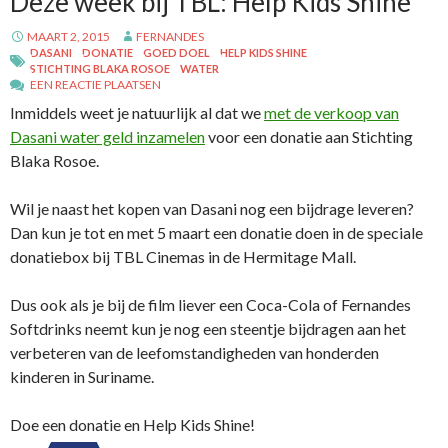
Deze week bij TBL: Help Kids Shine
MAART 2, 2015
FERNANDES
DASANI
DONATIE
GOED DOEL
HELP KIDS SHINE
STICHTING BLAKA ROSOE
WATER
EEN REACTIE PLAATSEN
Inmiddels weet je natuurlijk al dat we
met de verkoop van
Dasani water geld inzamelen
voor een donatie aan Stichting
Blaka Rosoe.
Wil je naast het kopen van Dasani nog een bijdrage leveren?
Dan kun je tot en met 5 maart een donatie doen in de speciale
donatiebox bij TBL Cinemas in de Hermitage Mall.
Dus ook als je bij de film liever een Coca-Cola of Fernandes
Softdrinks neemt kun je nog een steentje bijdragen aan het
verbeteren van de leefomstandigheden van honderden
kinderen in Suriname.
Doe een donatie en Help Kids Shine!