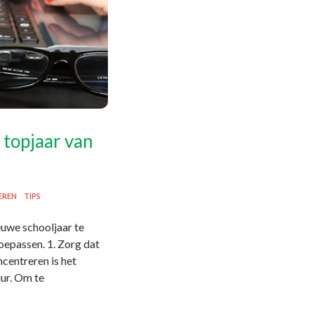
 topjaar van
EREN
TIPS
euwe schooljaar te
toepassen. 1. Zorg dat
centreren is het
uur. Om te