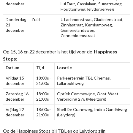
december
Lui Faut, Cassialaan, Sumatraweg,
Houttuinweg, lelydorperweg
Donderdag
Zuid
J. Lachmonstraat, Gladiolenstraat,
21
Zinniastraat, Kernkampweg,
december
Gemenelandsweg,
Zonnebloemstraat
Op 15, 16 en 22 december is het tijd voor de
Happiness
Stops
:
Datum
Tijd
Locatie
Vrijdag 15
18:00u-
Parkeerterrein TBL Cinemas,
december
21:00u
Lallarookhweg
Zaterdag 16
18:00u-
Optiek Commewijne, Oost-West
december
21:00u
Verbinding 276 (Meerzorg)
Vrijdag 22
18:00u-
Shell De Craneweg, Indira Gandhiweg
december
21:00u
(Lelydorp)
Op de Happiness Stops bij TBL en op Lelydorp zijn