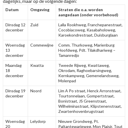
dagelijks, maar op de volgende dagen:
Datum
Omgeving
Straten die o.a. worden
aangedaan (onder voorbehoud)
Dinsdag 12
Zuid
Lalla Rookhweg, Franchepanestraat,
december
Cocobiacoweg, Kasabaholoweg,
Karoekondrestraat, Duisburglaan
Woensdag
Commewijne
Comm. Thurkoweg, Marienburg
13
Hoofdweg, Pdt. Tilakdhariweg –
december
Tamanredjo
Maandag
Kwatta
Tweede Rijweg, Kwattaweg,
18
Okrodam, Raghoebarsingweg,
december
Kernkampweg, Gemenelandsweg,
Molenpad
Dinsdag 19
Noord
Lim A Po straat, Henck Arronstraat,
december
Tourtonnelaan, Gompertstraat,
Bonistraat, JS Greenstraat,
Wilhelminastraat, Klipstenenstraat,
Zwartenhovenbrugstraat
Woensdag
Lelydorp
Nieuwe Grondweg, Pt.
20
Paltantewarieweg, Mon Plaisir, Tout