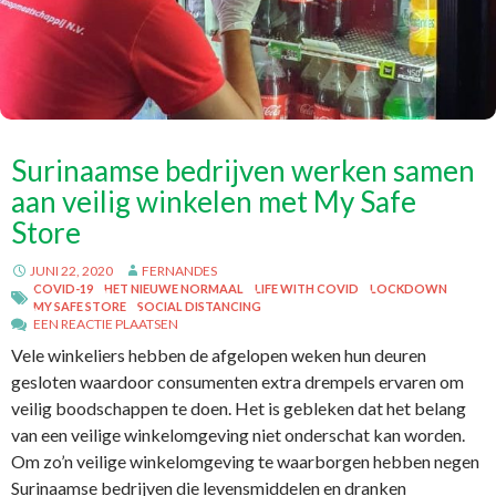
Surinaamse bedrijven werken samen
aan veilig winkelen met My Safe
Store
JUNI 22, 2020
FERNANDES
COVID-19
HET NIEUWE NORMAAL
LIFE WITH COVID
LOCKDOWN
MY SAFE STORE
SOCIAL DISTANCING
EEN REACTIE PLAATSEN
Vele winkeliers hebben de afgelopen weken hun deuren
gesloten waardoor consumenten extra drempels ervaren om
veilig boodschappen te doen. Het is gebleken dat het belang
van een veilige winkelomgeving niet onderschat kan worden.
Om zo’n veilige winkelomgeving te waarborgen hebben negen
Surinaamse bedrijven die levensmiddelen en dranken