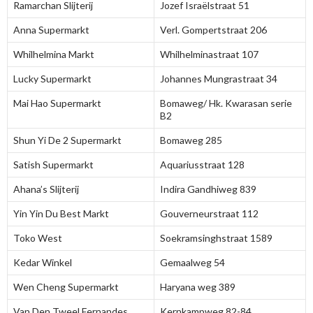
Ramarchan Slijterij
Jozef Israëlstraat 51
Anna Supermarkt
Verl. Gompertstraat 206
Whilhelmina Markt
Whilhelminastraat 107
Lucky Supermarkt
Johannes Mungrastraat 34
Mai Hao Supermarkt
Bomaweg/ Hk. Kwarasan serie
B2
Shun Yi De 2 Supermarkt
Bomaweg 285
Satish Supermarkt
Aquariusstraat 128
Ahana’s Slijterij
Indira Gandhiweg 839
Yin Yin Du Best Markt
Gouverneurstraat 112
Toko West
Soekramsinghstraat 1589
Kedar Winkel
Gemaalweg 54
Wen Cheng Supermarkt
Haryana weg 389
Van Den Tweel Fernandes
Kernkampweg 82-84