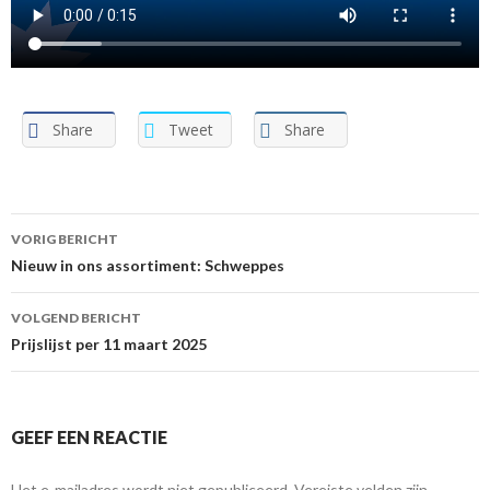
Share
Tweet
Share
VORIG BERICHT
Berichtnavigatie
Nieuw in ons assortiment: Schweppes
VOLGEND BERICHT
Prijslijst per 11 maart 2025
GEEF EEN REACTIE
Het e-mailadres wordt niet gepubliceerd.
Vereiste velden zijn