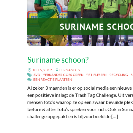
Suriname schoon?
JULI 5, 2019
FERNANDES
AVD
FERNANDES GOES GREEN
PET-FLESSEN
RECYCLING
EEN REACTIE PLAATSEN
Al zeker 3 maanden is er op social media een nieuw
een positieve inslag: de Trash Tag Challenge. Uit ver
mensen foto’s waarop ze op een zwaar bevuilde plek
before & after foto’s spreken voor zich. Ook in Sur
challenge opgepakt en is bijvoorbeeld de […]