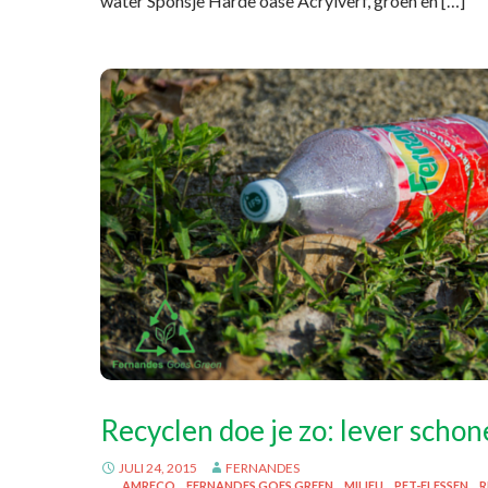
water Sponsje Harde oase Acrylverf, groen en […]
Recyclen doe je zo: lever schone
JULI 24, 2015
FERNANDES
AMRECO
FERNANDES GOES GREEN
MILIEU
PET-FLESSEN
R