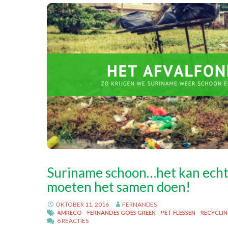
Suriname schoon…het kan ech
moeten het samen doen!
OKTOBER 11, 2016
FERNANDES
AMRECO
FERNANDES GOES GREEN
PET-FLESSEN
RECYCLI
6 REACTIES