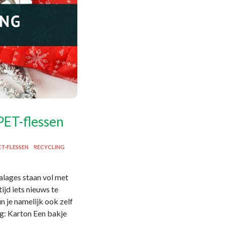
PET-flessen
ET-FLESSEN
RECYCLING
alages staan vol met
tijd iets nieuws te
n je namelijk ook zelf
ig: Karton Een bakje