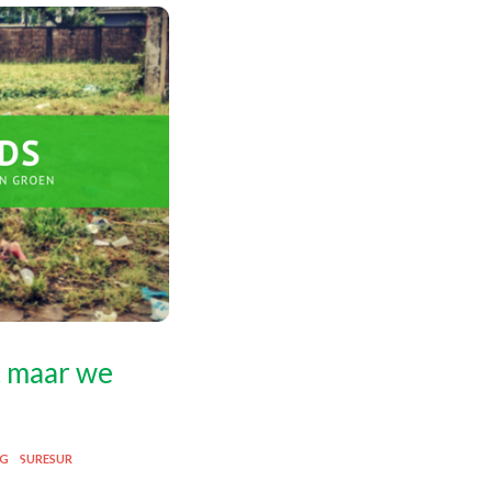
t maar we
NG
SURESUR