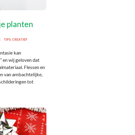
je planten
E
TIPS. CREATIEF
antasie kan
” en wij geloven dat
almateriaal. Flessen en
ken van ambachtelijke,
childeringen tot