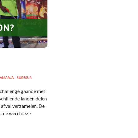
SAMARJA
SURESUR
e challenge gaande met
schillende landen delen
 afval verzamelen. De
iname werd deze