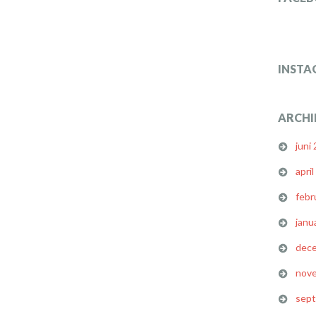
INSTA
ARCHI
juni
apri
febr
janu
dec
nov
sep