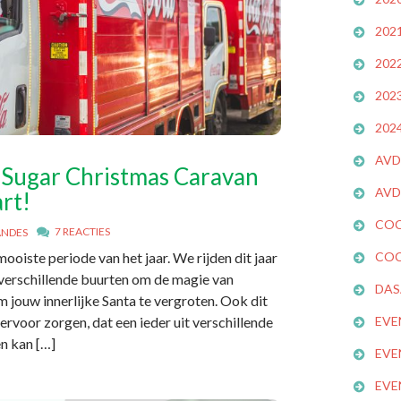
202
202
202
202
AVD
 Sugar Christmas Caravan
AVD
rt!
COC
7 REACTIES
ANDES
ooiste periode van het jaar. We rijden dit jaar
COC
 verschillende buurten om de magie van
DAS
m jouw innerlijke Santa te vergroten. Ook dit
ervoor zorgen, dat een ieder uit verschillende
EVE
n kan […]
EVE
EVE