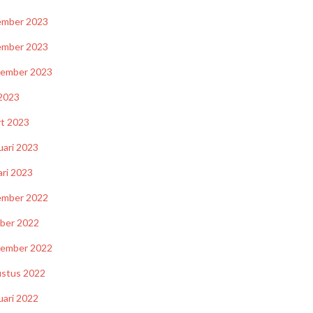
ember 2023
ember 2023
tember 2023
2023
t 2023
uari 2023
ari 2023
ember 2022
ber 2022
tember 2022
stus 2022
uari 2022