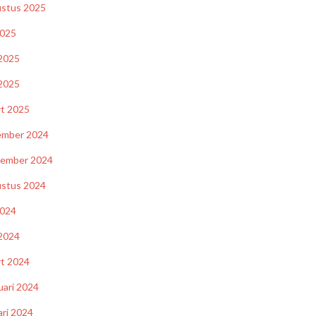
stus 2025
2025
 2025
2025
t 2025
ember 2024
tember 2024
stus 2024
2024
 2024
t 2024
uari 2024
ari 2024