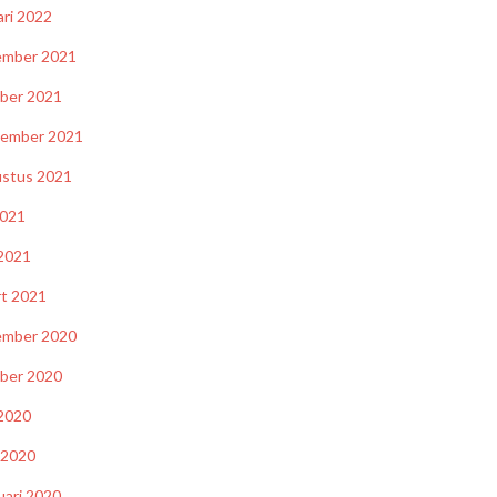
ari 2022
ember 2021
ber 2021
tember 2021
stus 2021
2021
 2021
t 2021
ember 2020
ber 2020
 2020
l 2020
uari 2020