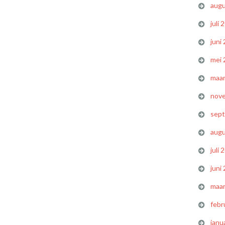
augu
juli 
juni
mei 
maar
nov
sep
augu
juli 
juni
maar
febr
janu