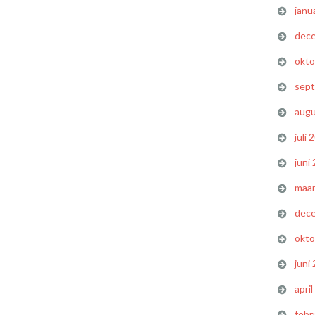
janu
dec
okto
sep
augu
juli 
juni
maar
dec
okto
juni
apri
febr