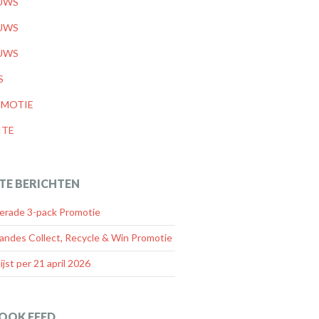
UWS
UWS
UWS
S
MOTIE
ITE
TE BERICHTEN
rade 3-pack Promotie
andes Collect, Recycle & Win Promotie
lijst per 21 april 2026
OOK FEED