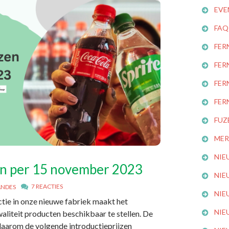
EVE
FAQ
FER
FER
FER
FER
FUZ
MER
NIE
en per 15 november 2023
NIE
7 REACTIES
ANDES
NIE
ctie in onze nieuwe fabriek maakt het
NIE
iteit producten beschikbaar te stellen. De
daarom de volgende introductieprijzen