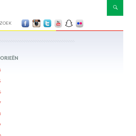
Zoeken
RZOEK
ORIEËN
4
5
6
7
8
9
0