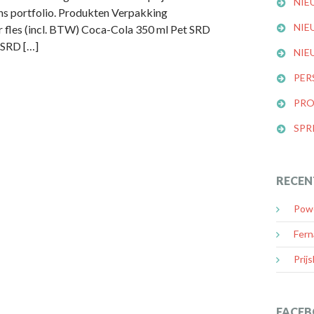
NIE
ons portfolio. Produkten Verpakking
NIE
 fles (incl. BTW) Coca-Cola 350 ml Pet SRD
 SRD […]
NIE
PER
PRO
SPR
RECEN
Powe
Fern
Prijs
FACEB