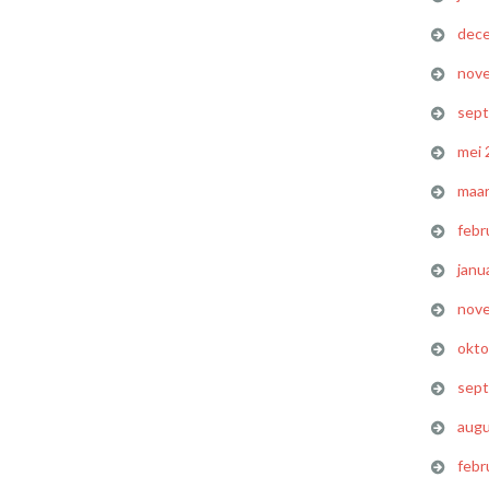
dec
nov
sep
mei 
maar
febr
janu
nov
okto
sep
augu
febr