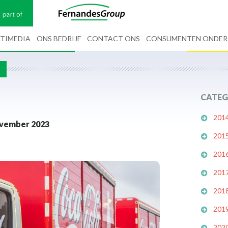
TIMEDIA
ONS BEDRIJF
CONTACT ONS
CONSUMENTEN ONDE
G
CATEG
201
ovember 2023
201
201
201
201
201
202