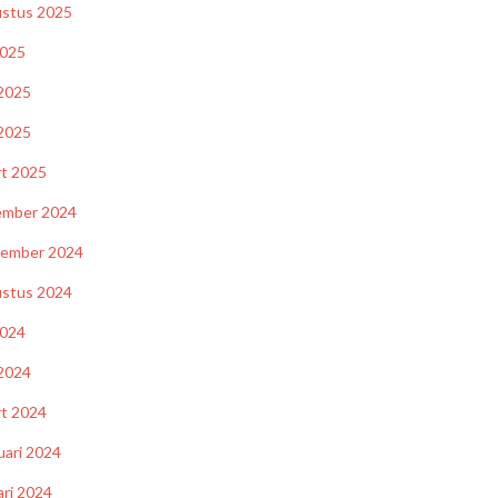
stus 2025
2025
 2025
2025
t 2025
ember 2024
tember 2024
stus 2024
2024
 2024
t 2024
uari 2024
ari 2024