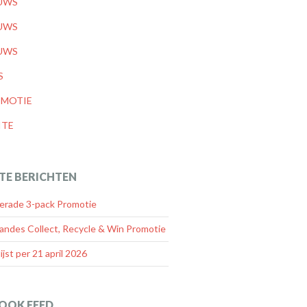
UWS
UWS
UWS
S
MOTIE
ITE
TE BERICHTEN
rade 3-pack Promotie
andes Collect, Recycle & Win Promotie
lijst per 21 april 2026
OOK FEED