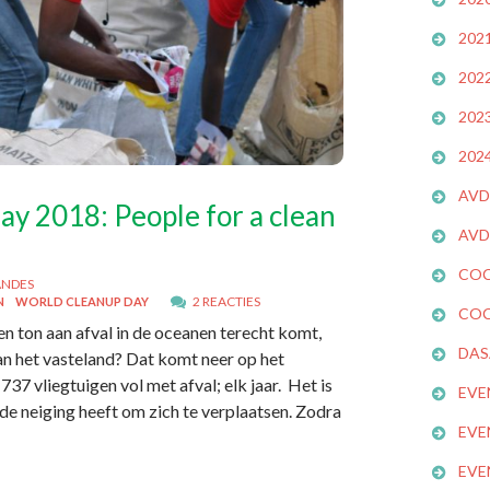
202
202
202
202
AVD
y 2018: People for a clean
AVD
COC
ANDES
2 REACTIES
N
WORLD CLEANUP DAY
COC
oen ton aan afval in de oceanen terecht komt,
DAS
n het vasteland? Dat komt neer op het
7 vliegtuigen vol met afval; elk jaar. Het is
EVE
nde neiging heeft om zich te verplaatsen. Zodra
EVE
EVE