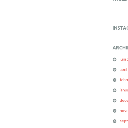
INSTA
ARCHI
juni
apri
febr
janu
dec
nov
sep