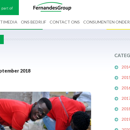
TIMEDIA
ONS BEDRIJF
CONTACT ONS
CONSUMENTEN ONDE
G
CATEG
201
eptember 2018
201
201
201
201
201
202