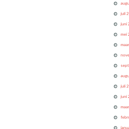
augu
juli 
juni
mei 
maar
nov
sep
augu
juli 
juni
maar
febr
janu