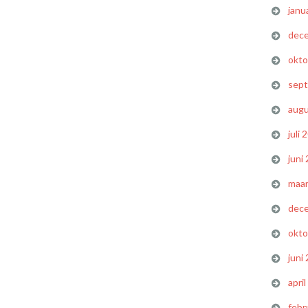
janu
dec
okto
sep
augu
juli 
juni
maar
dec
okto
juni
apri
febr