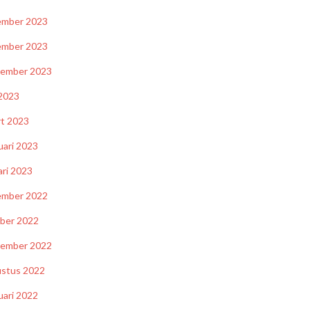
ember 2023
ember 2023
tember 2023
2023
t 2023
uari 2023
ari 2023
ember 2022
ber 2022
tember 2022
stus 2022
uari 2022