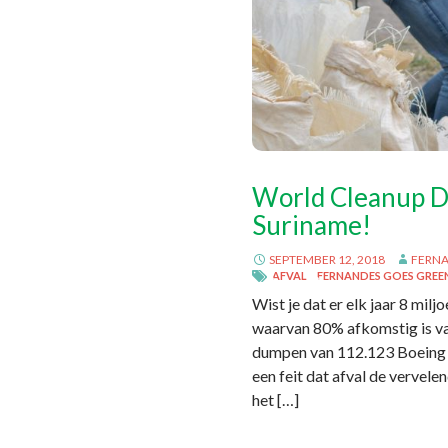
World Cleanup Da
Suriname!
SEPTEMBER 12, 2018
FERN
AFVAL
FERNANDES GOES GREE
Wist je dat er elk jaar 8 milj
waarvan 80% afkomstig is va
dumpen van 112.123 Boeing 73
een feit dat afval de vervele
het […]