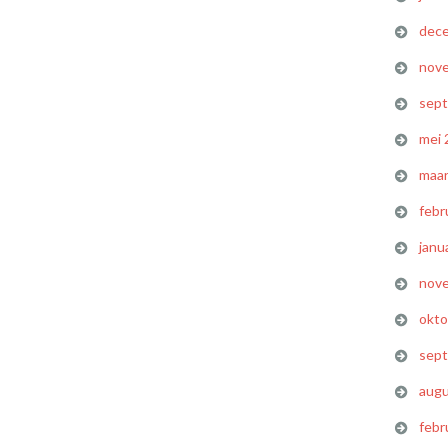
dec
nov
sep
mei 
maar
febr
janu
nov
okto
sep
augu
febr