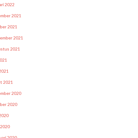
ari 2022
ember 2021
ber 2021
tember 2021
stus 2021
2021
 2021
t 2021
ember 2020
ber 2020
 2020
l 2020
uari 2020