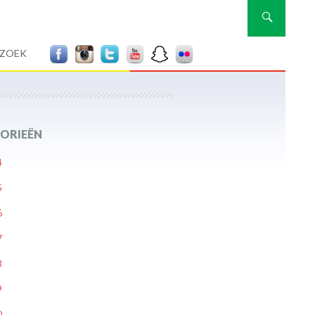
Zoeken
RZOEK
ORIEËN
4
5
6
7
8
9
0