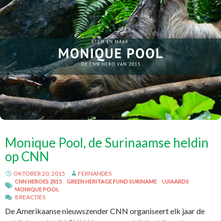
Monique Pool, de Surinaamse heldin
op CNN
OKTOBER 20, 2015
FERNANDES
CNN HEROES 2015
GREEN HERITAGE FUND SURINAME
LUIAARDS
MONIQUE POOL
8 REACTIES
De Amerikaanse nieuwszender CNN organiseert elk jaar de