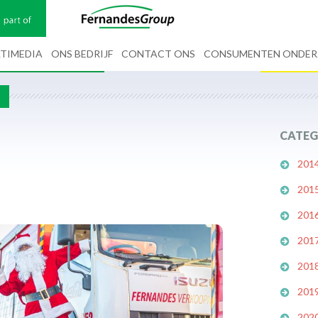
TIMEDIA
ONS BEDRIJF
CONTACT ONS
CONSUMENTEN ONDE
G
CATEG
201
201
201
201
201
201
202