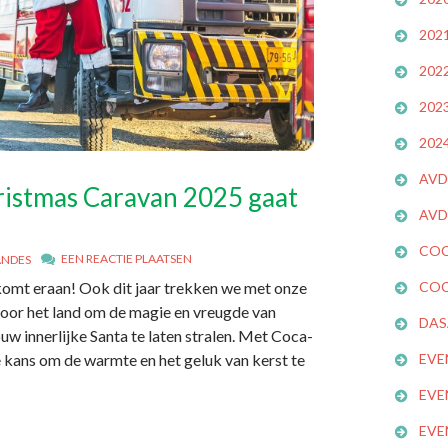
202
202
202
202
AVD
ristmas Caravan 2025 gaat
AVD
COC
EEN REACTIE PLAATSEN
ANDES
 komt eraan! Ook dit jaar trekken we met onze
COC
door het land om de magie en vreugde van
DAS
uw innerlijke Santa te laten stralen. Met Coca-
 kans om de warmte en het geluk van kerst te
EVE
EVE
EVE