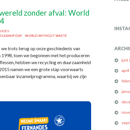
wereld zonder afval: World
24
INSTA
ANDES
CLEANUP DAY
WORLD WITHOUT WASTE
n we trots terug op onze geschiedenis van
ARCHI
 In 1998, toen we begonnen met het produceren
juni
-flessen, hebben we recycling en duurzaamheid
n 2015 namen we een grote stap voorwaarts
apri
openbaar inzamelprogramma, waarbij we zijn
febr
janu
dec
nov
sep