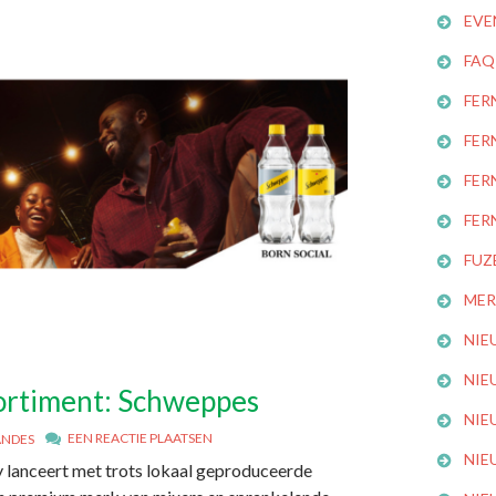
EVE
FAQ
FER
FER
FER
FER
FUZ
MER
NIE
NIE
sortiment: Schweppes
NIE
EEN REACTIE PLAATSEN
ANDES
NIE
lanceert met trots lokaal geproduceerde