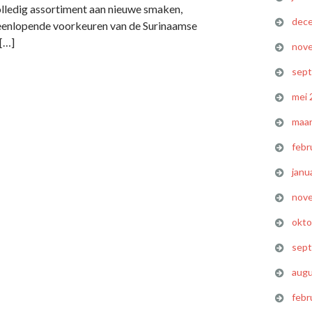
olledig assortiment aan nieuwe smaken,
dec
eenlopende voorkeuren van de Surinaamse
[…]
nov
sep
mei 
maar
febr
janu
nov
okto
sep
augu
febr