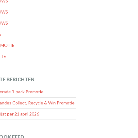
UWS
UWS
UWS
S
MOTIE
ITE
TE BERICHTEN
rade 3-pack Promotie
andes Collect, Recycle & Win Promotie
lijst per 21 april 2026
OOK FEED