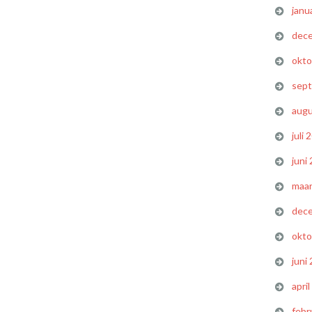
janu
dec
okto
sep
augu
juli 
juni
maar
dec
okto
juni
apri
febr