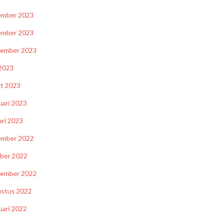
ember 2023
ember 2023
tember 2023
2023
t 2023
uari 2023
ari 2023
ember 2022
ber 2022
tember 2022
stus 2022
uari 2022