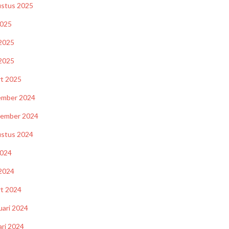
stus 2025
2025
 2025
2025
t 2025
ember 2024
tember 2024
stus 2024
2024
 2024
t 2024
uari 2024
ari 2024