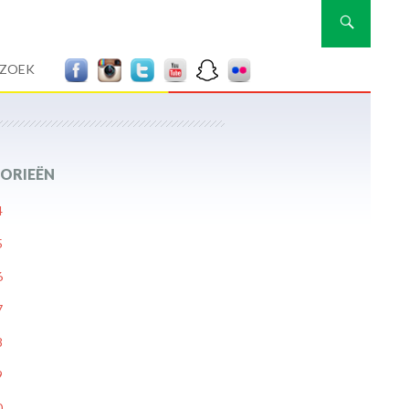
Zoeken
RZOEK
ORIEËN
4
5
6
7
8
9
0