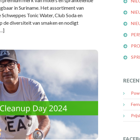
n premium merk van mixers en sprankelende
NIE
ijgbaar in Suriname. Het assortiment van
NIE
e Schweppes Tonic Water, Club Soda en
op de diversiteit van smaken en nodigt
NIE
…]
PER
PRO
SPR
RECEN
Powe
Fern
Prijs
FACEB