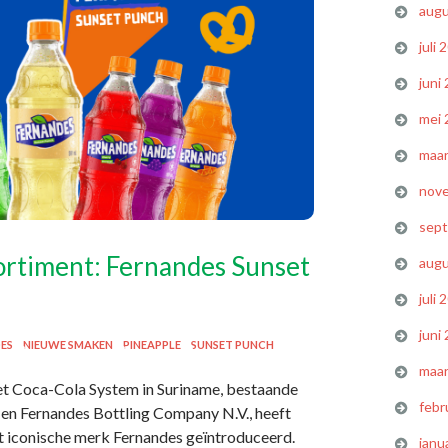
augu
juli 
juni
mei 
maar
nov
sep
ortiment: Fernandes Sunset
augu
juli 
juni
ES
NIEUWE SMAKEN
PINEAPPLE
SUNSET PUNCH
maar
 het Coca-Cola System in Suriname, bestaande
febr
en Fernandes Bottling Company N.V., heeft
et iconische merk Fernandes geïntroduceerd.
janu