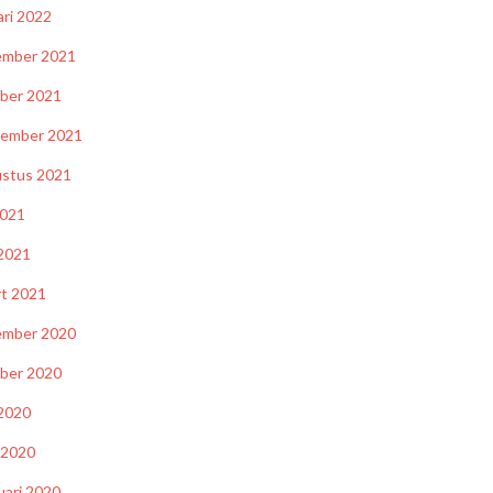
ari 2022
ember 2021
ber 2021
tember 2021
stus 2021
2021
 2021
t 2021
ember 2020
ber 2020
 2020
l 2020
uari 2020