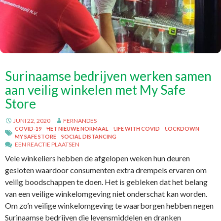
Surinaamse bedrijven werken samen
aan veilig winkelen met My Safe
Store
JUNI 22, 2020
FERNANDES
COVID-19
HET NIEUWE NORMAAL
LIFE WITH COVID
LOCKDOWN
MY SAFE STORE
SOCIAL DISTANCING
EEN REACTIE PLAATSEN
Vele winkeliers hebben de afgelopen weken hun deuren
gesloten waardoor consumenten extra drempels ervaren om
veilig boodschappen te doen. Het is gebleken dat het belang
van een veilige winkelomgeving niet onderschat kan worden.
Om zo’n veilige winkelomgeving te waarborgen hebben negen
Surinaamse bedrijven die levensmiddelen en dranken