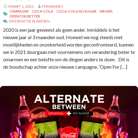
MAART 1, 2021
FERNANDES
CAMPAGNE
COCA-COLA
COCA-COLA NO SUGAR
NIEUWS
OPEN FOR BETTER
EEN REACTIE PLAATSEN
2020 is een jaar geweest als geen ander. Inmiddels is het
nieuwe jaar al 3 maanden oud. Hoewel we nog steeds met
moeilijkheden en onzekerheid worden geconfronteerd, kunnen
we in 2021 doorgaan met voornemens om verandering beter te
omarmen en een belofte om de dingen anders te doen. Dit is
de boodschap achter onze nieuwe campagne, ‘Open For […]