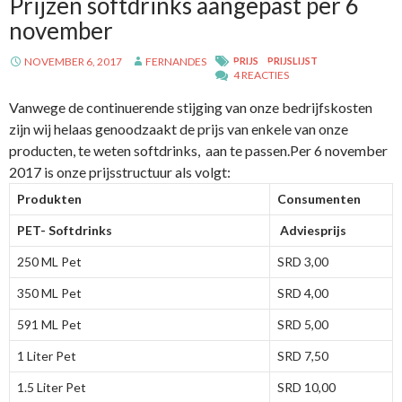
Prijzen softdrinks aangepast per 6
november
NOVEMBER 6, 2017
FERNANDES
PRIJS
PRIJSLIJST
4 REACTIES
Vanwege de continuerende stijging van onze bedrijfskosten
zijn wij helaas genoodzaakt de prijs van enkele van onze
producten, te weten softdrinks, aan te passen.Per 6 november
2017 is onze prijsstructuur als volgt:
Produkten
Consumenten
PET- Softdrinks
Adviesprijs
250 ML Pet
SRD 3,00
350 ML Pet
SRD 4,00
591 ML Pet
SRD 5,00
1 Liter Pet
SRD 7,50
1.5 Liter Pet
SRD 10,00