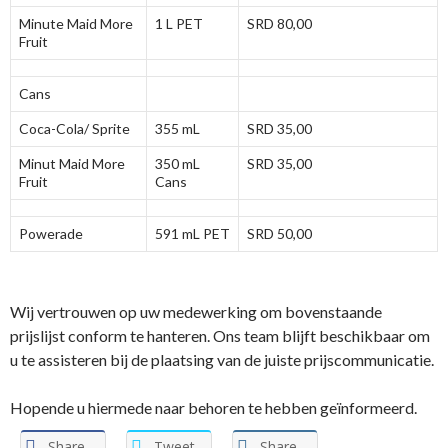
Minute Maid More
1 L PET
SRD 80,00
Fruit
Cans
Coca-Cola/ Sprite
355 mL
SRD 35,00
Minut Maid More
350 mL
SRD 35,00
Fruit
Cans
Powerade
591 mL PET
SRD 50,00
Wij vertrouwen op uw medewerking om bovenstaande
prijslijst conform te hanteren. Ons team blijft beschikbaar om
u te assisteren bij de plaatsing van de juiste prijscommunicatie.
Hopende u hiermede naar behoren te hebben geïnformeerd.
Share
Tweet
Share