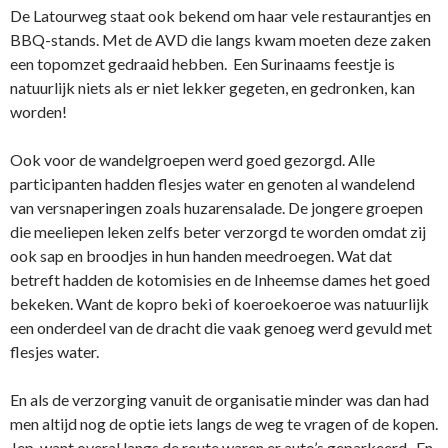
De Latourweg staat ook bekend om haar vele restaurantjes en
BBQ-stands. Met de AVD die langs kwam moeten deze zaken
een topomzet gedraaid hebben. Een Surinaams feestje is
natuurlijk niets als er niet lekker gegeten, en gedronken, kan
worden!
Ook voor de wandelgroepen werd goed gezorgd. Alle
participanten hadden flesjes water en genoten al wandelend
van versnaperingen zoals huzarensalade. De jongere groepen
die meeliepen leken zelfs beter verzorgd te worden omdat zij
ook sap en broodjes in hun handen meedroegen. Wat dat
betreft hadden de kotomisies en de Inheemse dames het goed
bekeken. Want de kopro beki of koeroekoeroe was natuurlijk
een onderdeel van de dracht die vaak genoeg werd gevuld met
flesjes water.
En als de verzorging vanuit de organisatie minder was dan had
men altijd nog de optie iets langs de weg te vragen of de kopen.
Jep, want overal langs de route waren er auto’s geparkeerd. En