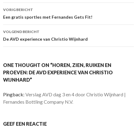
VORIG BERICHT
Berichtnavigatie
Een gratis sportles met Fernandes Gets Fit!
VOLGEND BERICHT
De AVD experience van Christio Wijnhard
ONE THOUGHT ON “HOREN, ZIEN, RUIKEN EN
PROEVEN: DE AVD EXPERIENCE VAN CHRISTIO
WIJNHARD”
Pingback:
Verslag AVD dag 3 en 4 door Christio Wijnhard |
Fernandes Bottling Company N.V.
GEEF EEN REACTIE