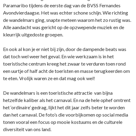
Paramaribo tijdens de eerste dag van de BVSS Fernandes
Avondvierdaagse. Het was echter schone schijn. Wie richting
de wandelmars ging, snapte meteen waarom het zo rustig was.
Alle aandacht was gericht op de opzwepende muziek en de
kleurrijk uitgedoste groepen.
En ook al kon je er niet bij zijn, door de dampende beats was
dat toch wel weer het geval. En wie werkzaam is in het
toeristische centrum kreeg het zwaar te verduren toen rond
een uurtje of half acht de toeristen en masse terugkeerden om
te eten. Vrolijk waren ze en dat mag ook wel!
De wandelmars is een toeristische attractie van bijna
hetzelfde kaliber als het carnaval. En na de hele ophef omtrent
het ‘ordinaire’ gedrag, lijkt het dit jaar zelfs beter te worden
dan het carnaval. De foto’s die voorbijkomen op social media
tonen vooral een focus op mooie kostuums en de culturele
diversiteit van ons land.