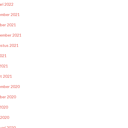
ari 2022
ember 2021
ber 2021
tember 2021
stus 2021
2021
 2021
t 2021
ember 2020
ber 2020
 2020
l 2020
uari 2020