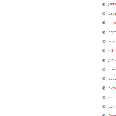
janu
dec
okto
sep
augu
juli 
juni
maar
dec
okto
juni
apri
febr