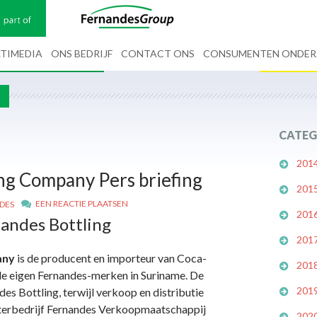
TIMEDIA
ONS BEDRIJF
CONTACT ONS
CONSUMENTEN ONDE
G
CATEG
201
ng Company Pers briefing
201
EEN REACTIE PLAATSEN
DES
201
andes Bottling
201
any
is de producent en importeur van Coca-
201
de eigen Fernandes-merken in Suriname. De
201
es Bottling, terwijl verkoop en distributie
terbedrijf Fernandes Verkoopmaatschappij
202