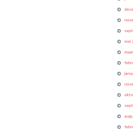
dec
nov
sep
mei 
maar
febr
janu
nov
okto
sep
augu
febr