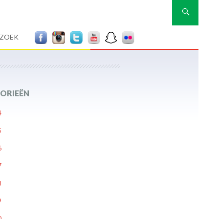
Zoeken
RZOEK
ORIEËN
4
5
6
7
8
9
0