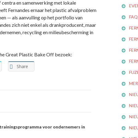
f centra en samenwerking met lokale
EVE
reeft Fernandes ernaar het plastic afvalproblem
FAQ
en — als aanvulling op het portfolio van
ndes zich niet enkel als drankproducent, maar
FER
ndernemen, recycling en milieubescherming in
FER
FER
he Great Plastic Bake Off bezoek:
FER
Share
FUZ
MER
NIE
ie
NIE
NIE
 trainingsprogramma voor ondernemers in
NIE