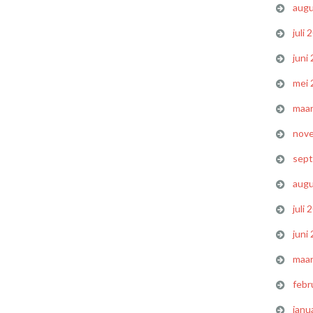
augu
juli 
juni
mei 
maar
nov
sep
augu
juli 
juni
maar
febr
janu