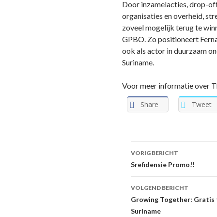
Door inzamelacties, drop-of
organisaties en overheid, st
zoveel mogelijk terug te winn
GPBO. Zo positioneert Ferna
ook als actor in duurzaam o
Suriname.
Voor meer informatie over T
Share
Tweet
VORIG BERICHT
Berichtnavigat
Srefidensie Promo!!
VOLGEND BERICHT
Growing Together: Gratis
Suriname