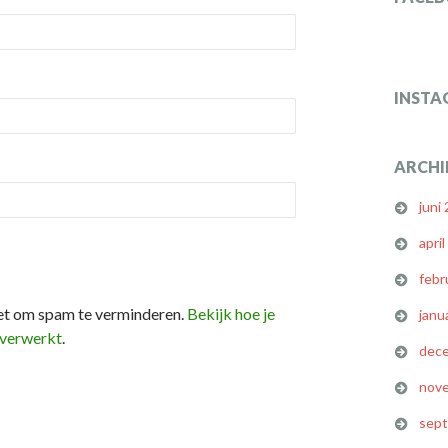
INSTA
ARCHI
juni
apri
febr
et om spam te verminderen.
Bekijk hoe je
janu
 verwerkt
.
dec
nov
sep