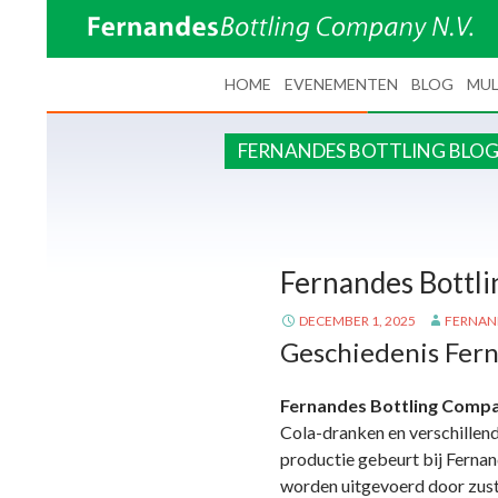
SPRING NAAR INHOUD
HOME
EVENEMENTEN
BLOG
MUL
FERNANDES BOTTLING BLO
Fernandes Bottli
DECEMBER 1, 2025
FERNAN
Geschiedenis Fern
Fernandes Bottling Comp
Cola-dranken en verschillen
productie gebeurt bij Fernand
worden uitgevoerd door zus