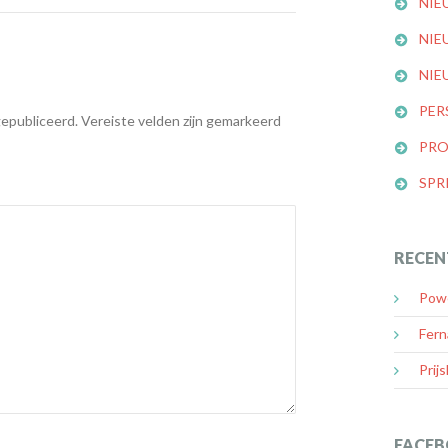
NIE
NIE
NIE
PER
gepubliceerd.
Vereiste velden zijn gemarkeerd
PRO
SPR
RECEN
Powe
Fern
Prijs
FACEB