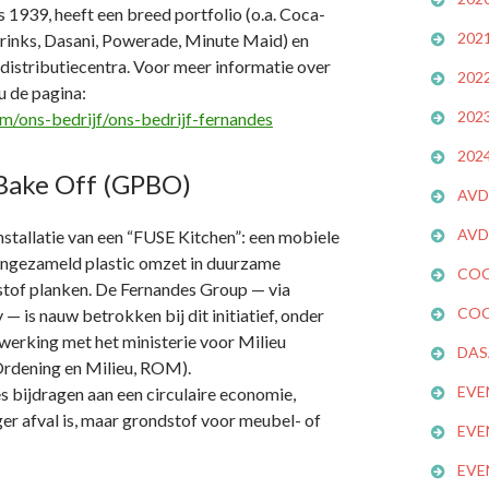
s 1939, heeft een breed portfolio (o.a. Coca-
202
drinks, Dasani, Powerade, Minute Maid) en
 distributiecentra. Voor meer informatie over
202
u de pagina:
202
om/ons-bedrijf/ons-bedrijf-fernandes
202
 Bake Off (GPBO)
AVD
AVD
stallatie van een “FUSE Kitchen”: een mobiele
 ingezameld plastic omzet in duurzame
COC
tof planken. De Fernandes Group — via
COC
 is nauw betrokken bij dit initiatief, onder
werking met het ministerie voor Milieu
DAS
Ordening en Milieu, ROM).
EVE
s bijdragen aan een circulaire economie,
nger afval is, maar grondstof voor meubel- of
EVE
EVE