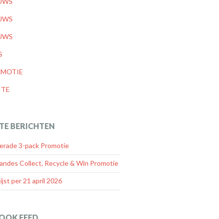
UWS
UWS
UWS
S
MOTIE
ITE
TE BERICHTEN
rade 3-pack Promotie
andes Collect, Recycle & Win Promotie
lijst per 21 april 2026
OOK FEED