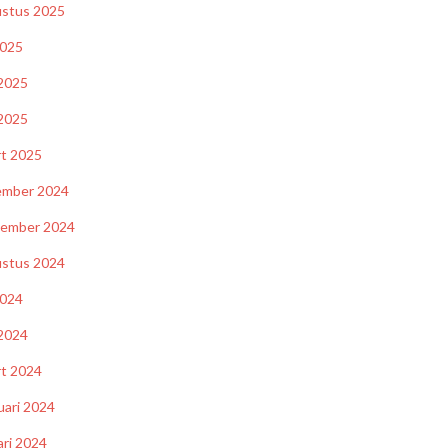
stus 2025
2025
 2025
2025
t 2025
ember 2024
tember 2024
stus 2024
2024
 2024
t 2024
uari 2024
ari 2024