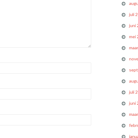
augu
juli 
juni
mei 
maar
nov
sep
augu
juli 
juni
maar
febr
janu