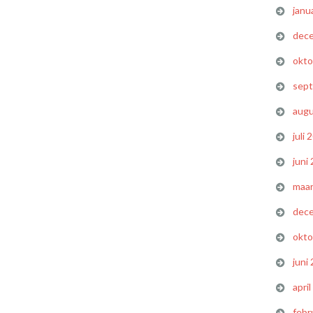
janu
dec
okto
sep
augu
juli 
juni
maar
dec
okto
juni
apri
febr