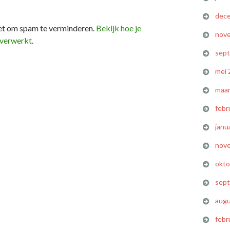
dec
et om spam te verminderen.
Bekijk hoe je
nov
 verwerkt
.
sep
mei 
maar
febr
janu
nov
okto
sep
augu
febr