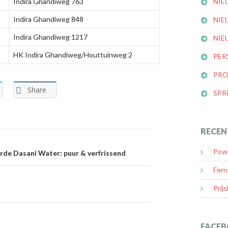
Indira Ghandiweg 763
NIE
Indira Ghandiweg 848
NIE
Indira Ghandiweg 1217
NIE
HK Indira Ghandiweg/Houttuinweg 2
PER
PRO
Share
SPR
RECEN
Powe
ie
de Dasani Water: puur & verfrissend
Fern
Prijs
FACEB