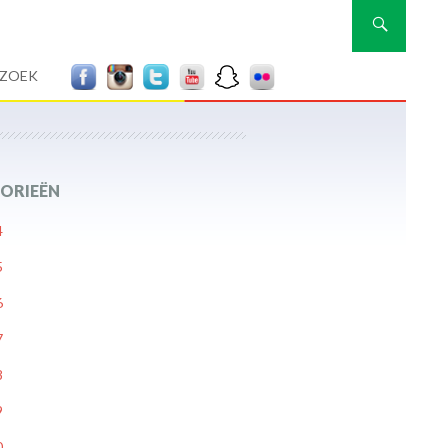
Zoeken
RZOEK
ORIEËN
4
5
6
7
8
9
0