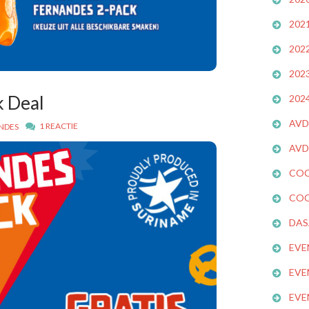
202
202
202
k Deal
202
AVD
1 REACTIE
NDES
AVD
COC
COC
DAS
EVE
EVE
EVE