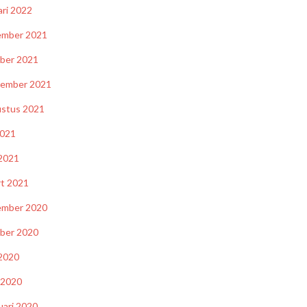
ari 2022
ember 2021
ber 2021
tember 2021
stus 2021
2021
 2021
t 2021
ember 2020
ber 2020
 2020
l 2020
uari 2020