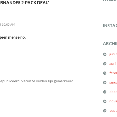
RNANDES 2-PACK DEAL”
M 10:05 AM
INSTA
geen mense no.
ARCHI
juni
apri
febr
gepubliceerd.
Vereiste velden zijn gemarkeerd
janu
dec
nov
sep