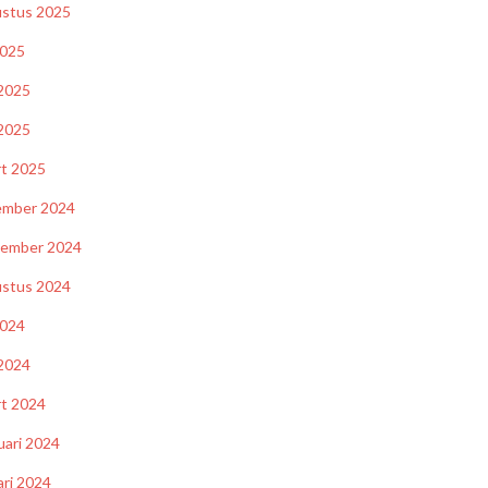
stus 2025
2025
 2025
2025
t 2025
ember 2024
tember 2024
stus 2024
2024
 2024
t 2024
uari 2024
ari 2024