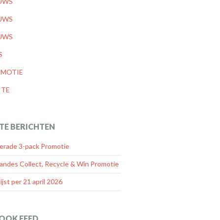
UWS
UWS
UWS
S
MOTIE
ITE
TE BERICHTEN
rade 3-pack Promotie
andes Collect, Recycle & Win Promotie
lijst per 21 april 2026
OOK FEED