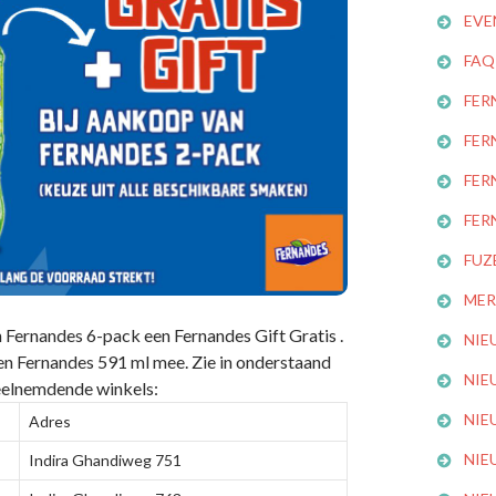
EVE
FAQ
FER
FER
FER
FER
FUZ
MER
 Fernandes 6-pack een Fernandes Gift Gratis .
NIE
en Fernandes 591 ml mee. Zie in onderstaand
NIE
eelnemdende winkels:
NIE
Adres
NIE
Indira Ghandiweg 751