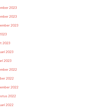
ember 2023
ember 2023
tember 2023
2023
t 2023
uari 2023
ari 2023
ember 2022
ber 2022
tember 2022
stus 2022
uari 2022