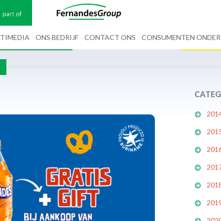
TIMEDIA
ONS BEDRIJF
CONTACT ONS
CONSUMENTEN ONDE
G
CATEG
201
201
201
201
201
201
202