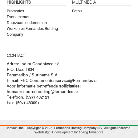
HIGHLIGHTS
MULTIMEDIA
Promoties
Foto's
Evenementen
Duurzaam ondernemen
Werken bij Fernandes Bottling
Company
CONTACT
Adres: Indira Gandhiweg 12
P.O. Box: 1834
Paramaribo / Suriname S.A.
E-mail:
FBC.Consumentenservice@Fernandes.sr
Voor informatie betreffende
sollicitaties:
humanresourcebottling@fernandes.sr
Telefoon: (597) 482121
Fax: (597) 483091
Contact Ons
| Copyright © 2026. Fernandes Bottling Company N.V. All rights reserved |
Webdesign & development by
Spang Makandra